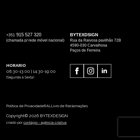
915 527 320
BYTEXDSIGN
+351
(chamada p/ rede móvel nacional)
Rua da Raivosa pavilhão 72B
4590-030 Carvalhosa
Paços de Ferreira
HORARIO
08:30-13:00 | 14:30-19:00
(Segunda á Sexta)
Politica de Privacidade
RAL
Livro de Reclamações
Copyright© 2026 BYTEXDESIGN
criado por
contágio - agência criativa