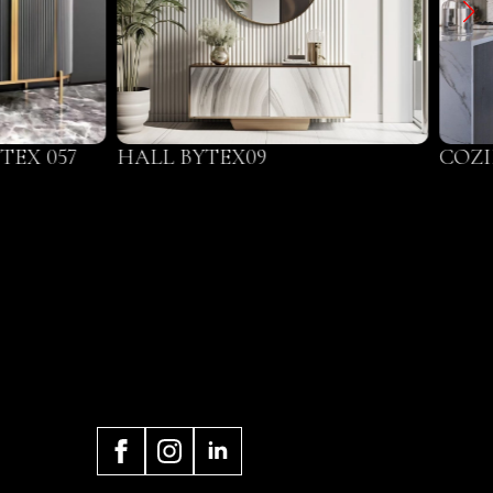
TEX 057
HALL BYTEX09
COZI