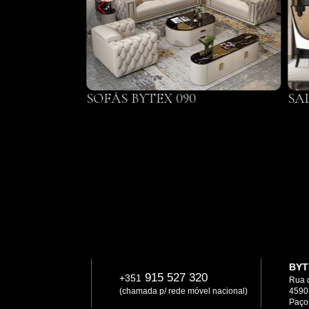
SOFÁS BYTEX 090
SA
BYT
915 527 320
+351
Rua 
(chamada p/ rede móvel nacional)
4590
Paços