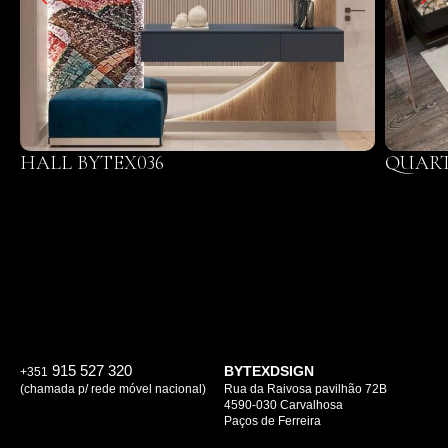
HALL BYTEX036
QUART
915 527 320
BYTEXDSIGN
+351
(chamada p/ rede móvel nacional)
Rua da Raivosa pavilhão 72B
4590-030 Carvalhosa
Paços de Ferreira