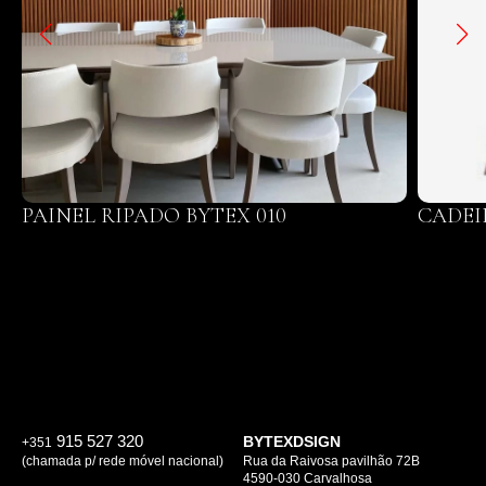
PAINEL RIPADO BYTEX 010
CADEI
915 527 320
BYTEXDSIGN
+351
(chamada p/ rede móvel nacional)
Rua da Raivosa pavilhão 72B
4590-030 Carvalhosa