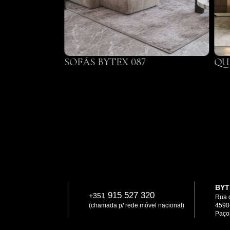
066
SOFÁS BYTEX 087
QU
BYT
915 527 320
+351
Rua 
(chamada p/ rede móvel nacional)
4590
Paços