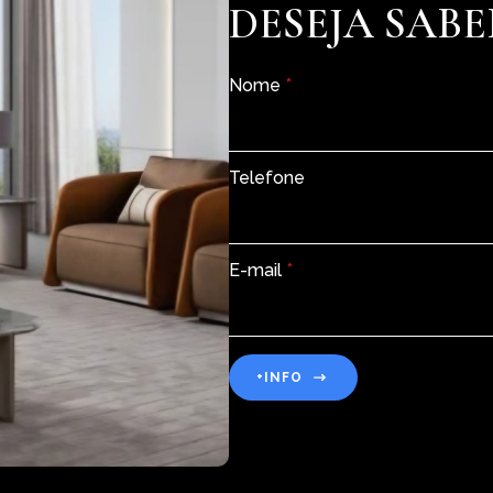
DESEJA SABE
Nome
*
Telefone
E-mail
*
+INFO