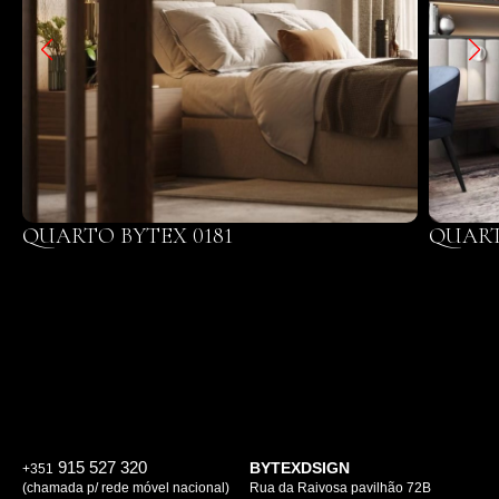
QUARTO BYTEX 0181
QUART
915 527 320
BYTEXDSIGN
+351
(chamada p/ rede móvel nacional)
Rua da Raivosa pavilhão 72B