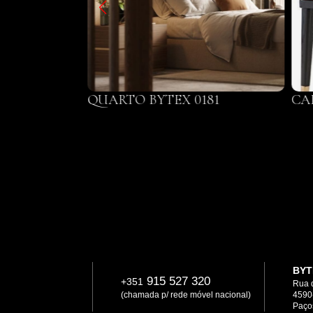
22
QUARTO BYTEX 0181
CA
BYT
915 527 320
+351
Rua 
(chamada p/ rede móvel nacional)
4590
Paços