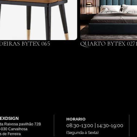
DEIRAS BYTEX 065
QUARTO BYTEX 027
EXDSIGN
HORARIO
da Raivosa pavilhão 72B
08:30-13:00 | 14:30-19:00
-030 Carvalhosa
(Segunda á Sexta)
 de Ferreira