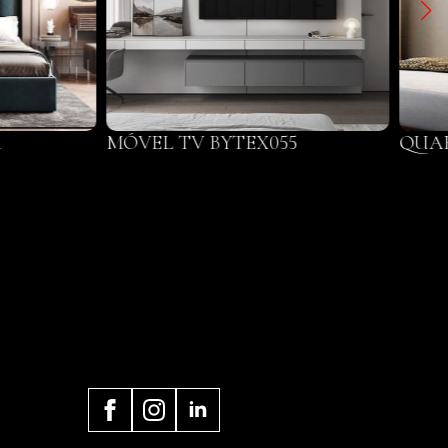
1
MÓVEL TV BYTEX055
QUAR