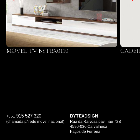
MÓVEL TV BYTEX0110
CADEI
915 527 320
BYTEXDSIGN
+351
(chamada p/ rede móvel nacional)
Rua da Raivosa pavilhão 72B
4590-030 Carvalhosa
Paços de Ferreira