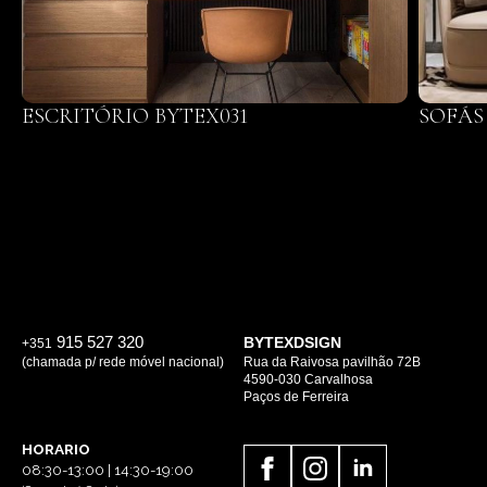
ESCRITÓRIO BYTEX031
SOFÁS 
915 527 320
BYTEXDSIGN
+351
(chamada p/ rede móvel nacional)
Rua da Raivosa pavilhão 72B
4590-030 Carvalhosa
Paços de Ferreira
HORARIO
08:30-13:00 | 14:30-19:00