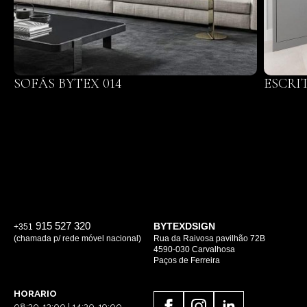
SOFÁS BYTEX 014
ESCRI
915 527 320
BYTEXDSIGN
+351
(chamada p/ rede móvel nacional)
Rua da Raivosa pavilhão 72B
4590-030 Carvalhosa
Paços de Ferreira
HORARIO
08:30-13:00 | 14:30-19:00