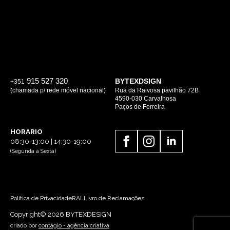
915 527 320
BYTEXDSIGN
+351
(chamada p/ rede móvel nacional)
Rua da Raivosa pavilhão 72B
4590-030 Carvalhosa
Paços de Ferreira
HORARIO
08:30-13:00 | 14:30-19:00
(Segunda á Sexta)
Politica de Privacidade
RAL
Livro de Reclamações
Copyright© 2026 BYTEXDESIGN
criado por
contágio - agência criativa