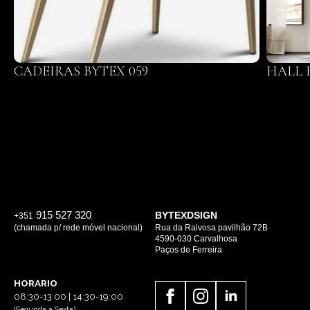
CADEIRAS BYTEX 059
HALL 
915 527 320
BYTEXDSIGN
+351
(chamada p/ rede móvel nacional)
Rua da Raivosa pavilhão 72B
4590-030 Carvalhosa
Paços de Ferreira
HORARIO
08:30-13:00 | 14:30-19:00
(Segunda á Sexta)