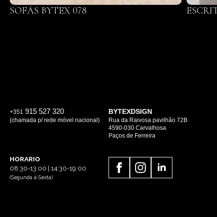
SOFÁS BYTEX 078
ESCRI
915 527 320
BYTEXDSIGN
+351
(chamada p/ rede móvel nacional)
Rua da Raivosa pavilhão 72B
4590-030 Carvalhosa
Paços de Ferreira
HORARIO
08:30-13:00 | 14:30-19:00
(Segunda á Sexta)