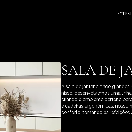
BYTEX
SALA DE 
A sala de jantar é onde grand
nisso, desenvolvemos uma linha 
criando o ambiente perfeito par
e cadeiras ergonômicas, nosso mo
conforto, tornando as refeições a