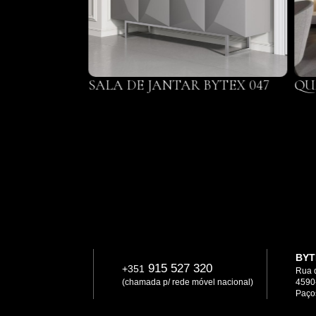
047
SALA DE JANTAR BYTEX 047
QU
BYT
915 527 320
+351
Rua 
(chamada p/ rede móvel nacional)
4590
Paços