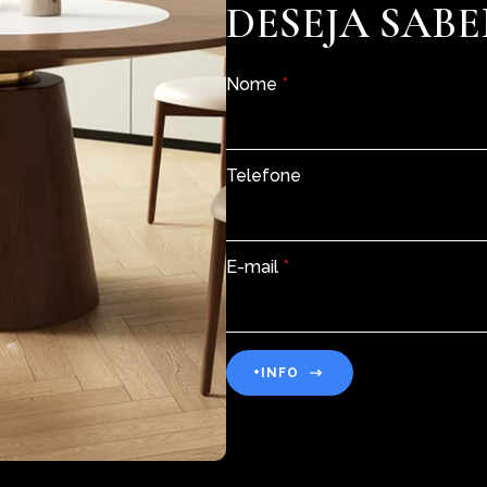
DESEJA SABE
Nome
*
Telefone
E-mail
*
+INFO