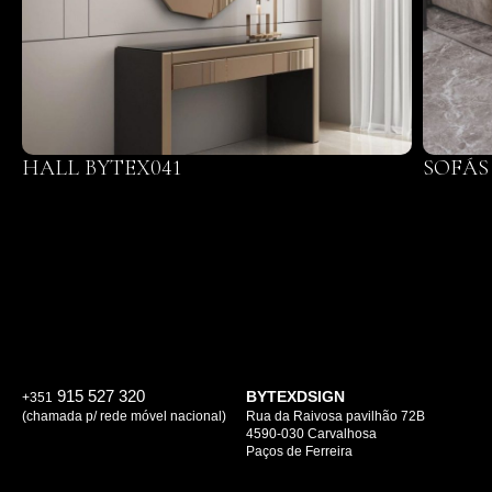
HALL BYTEX041
SOFÁS
915 527 320
BYTEXDSIGN
+351
(chamada p/ rede móvel nacional)
Rua da Raivosa pavilhão 72B
4590-030 Carvalhosa
Paços de Ferreira