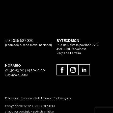
915 527 320
BYTEXDSIGN
+351
(chamada p/ rede móvel nacional)
Rua da Raivosa pavilhão 72B
4590-030 Carvalhosa
Paços de Ferreira
HORARIO
08:30-13:00 | 14:30-19:00
(Segunda á Sexta)
Politica de Privacidade
RAL
Livro de Reclamações
Copyright© 2026 BYTEXDESIGN
criado por
contágio - agência criativa