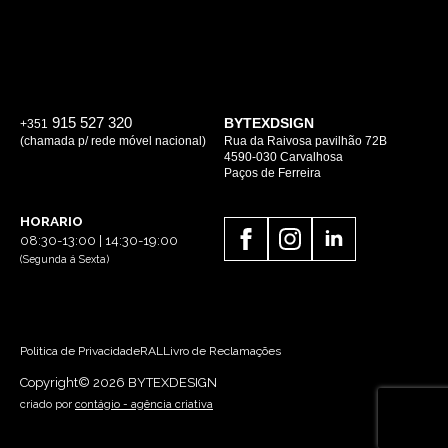
915 527 320
BYTEXDSIGN
+351
(chamada p/ rede móvel nacional)
Rua da Raivosa pavilhão 72B
4590-030 Carvalhosa
Paços de Ferreira
HORARIO
08:30-13:00 | 14:30-19:00
(Segunda á Sexta)
Politica de Privacidade
RAL
Livro de Reclamações
Copyright© 2026 BYTEXDESIGN
criado por
contágio - agência criativa