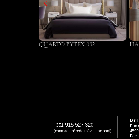
BYTEX 021
QUARTO BYTEX 092
HA
BYT
915 527 320
+351
Rua 
(chamada p/ rede móvel nacional)
4590
Paços