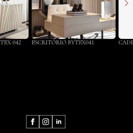
TEX 042
ESCRITÓRIO BYTEX041
CADE