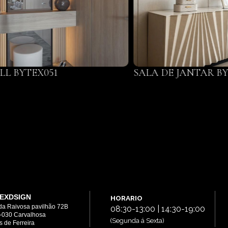
LL BYTEX051
SALA DE JANTAR BY
EXDSIGN
HORARIO
da Raivosa pavilhão 72B
08:30-13:00 | 14:30-19:00
-030 Carvalhosa
(Segunda á Sexta)
 de Ferreira