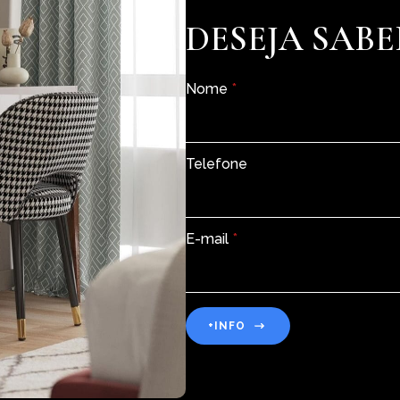
DESEJA SABE
Nome
*
Telefone
E-mail
*
+INFO