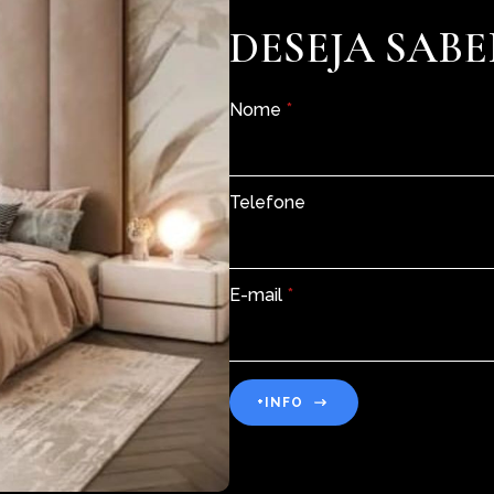
DESEJA SABE
Nome
*
Telefone
E-mail
*
+INFO