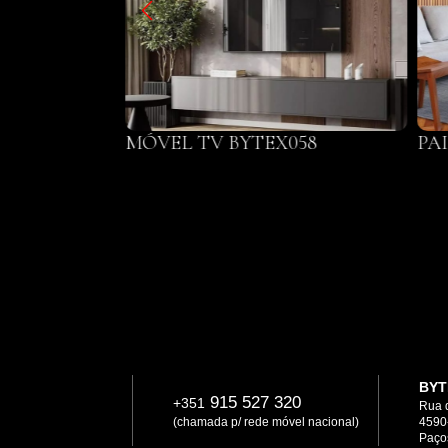
X025
MÓVEL TV BYTEX058
PA
BYT
915 527 320
+351
Rua 
(chamada p/ rede móvel nacional)
4590
Paços