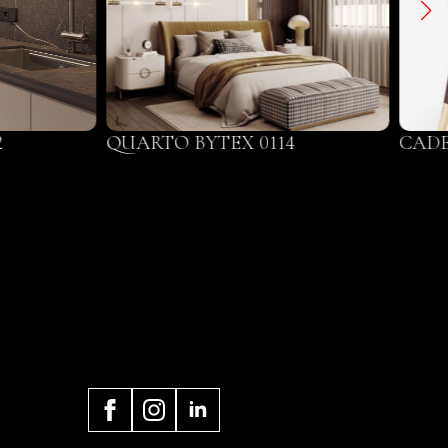
2
QUARTO BYTEX 0114
CADE