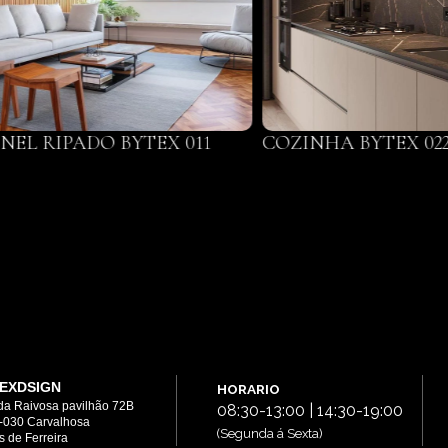
INEL RIPADO BYTEX 011
COZINHA BYTEX 02
EXDSIGN
HORARIO
da Raivosa pavilhão 72B
08:30-13:00 | 14:30-19:00
-030 Carvalhosa
(Segunda á Sexta)
 de Ferreira