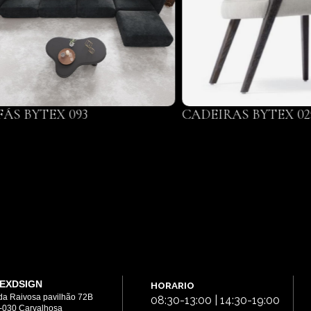
FÁS BYTEX 093
CADEIRAS BYTEX 02
EXDSIGN
HORARIO
da Raivosa pavilhão 72B
08:30-13:00 | 14:30-19:00
-030 Carvalhosa