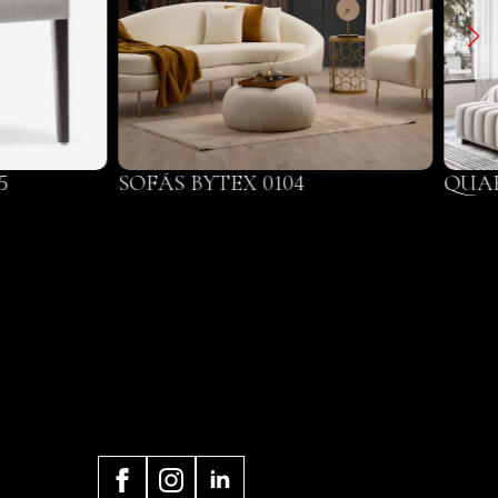
5
SOFÁS BYTEX 0104
QUAR