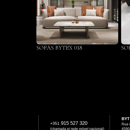
79
SOFÁS BYTEX 018
SO
BYT
915 527 320
+351
Rua 
(chamada p/ rede móvel nacional)
4590