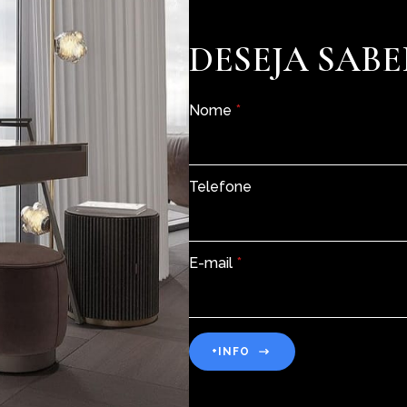
DESEJA SABE
Nome
*
Telefone
E-mail
*
+INFO